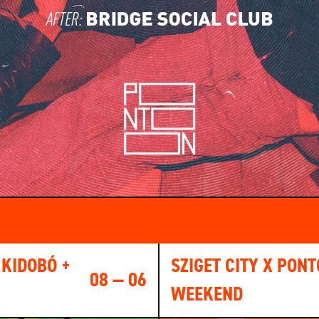
 KIDOBÓ +
SZIGET CITY X PON
08 — 06
WEEKEND