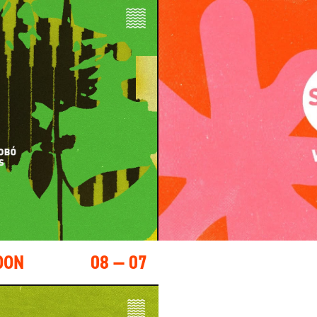
OON
08 — 07