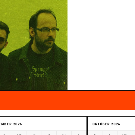
EMBER 2026
OKTÓBER 2026
K
SZE
CS
P
SZO
V
H
K
SZE