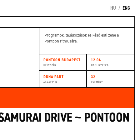
KAPCSOLAT
HU
/
ENG
Programok, találkozások és késő esti zene a
Pontoon ritmusára.
PONTOON BUDAPEST
12-04
HELYSZÍN
NAPI NYITVA
DUNA-PART
32
47.4979° N
ESEMÉNY
SAMURAI DRIVE ~ PONTOON