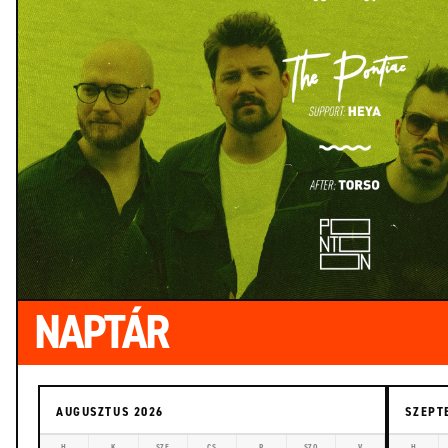
NAPTÁR
AUGUSZTUS 2026
SZEPT
H
K
SZE
CS
P
SZO
V
H