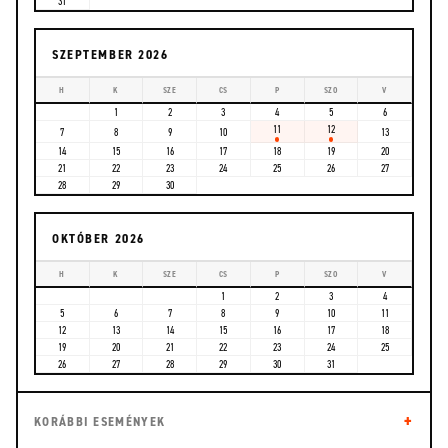
31
SZEPTEMBER 2026
H
K
SZE
CS
P
SZO
V
1
2
3
4
5
6
11
12
7
8
9
10
13
14
15
16
17
18
19
20
21
22
23
24
25
26
27
28
29
30
OKTÓBER 2026
H
K
SZE
CS
P
SZO
V
1
2
3
4
5
6
7
8
9
10
11
12
13
14
15
16
17
18
19
20
21
22
23
24
25
26
27
28
29
30
31
KORÁBBI ESEMÉNYEK