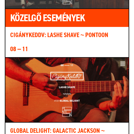
KÖZELGŐ ESEMÉNYEK
CIGÁNYKEDDV: LASHE SHAVE ~ PONTOON
08 — 11
GLOBAL DELIGHT: GALACTIC JACKSON ~