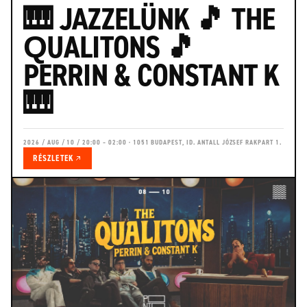
🎹 JAZZELÜNK 🎵 THE
QUALITONS 🎵
PERRIN & CONSTANT K
🎹
2026 / AUG / 10 / 20:00 – 02:00 · 1051 BUDAPEST, ID. ANTALL JÓZSEF RAKPART 1.
RÉSZLETEK