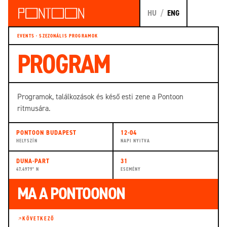
HU
/
ENG
EVENTS · SZEZONÁLIS PROGRAMOK
PROGRAM
Programok, találkozások és késő esti zene a Pontoon
ritmusára.
PONTOON BUDAPEST
12-04
HELYSZÍN
NAPI NYITVA
DUNA-PART
31
47.4979° N
ESEMÉNY
MA A PONTOONON
KÖVETKEZŐ