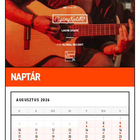
NAPTÁR
AUGUSZTUS 2026
H
K
SZE
CS
P
SZO
V
1
2
7
8
9
3
4
5
6
10
11
12
13
14
15
16
17
18
19
20
21
22
23