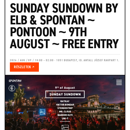
SUNDAY SUNDOWN BY
ELB & SPONTAN ~
PONTOON ~ 9TH
AUGUST ~ FREE ENTRY
2026 / AUG / 09 / 18:00 – 02:00 · 1051 BUDAPEST, ID. ANTALL JÓZSEF RAKPART 1.
RÉSZLETEK