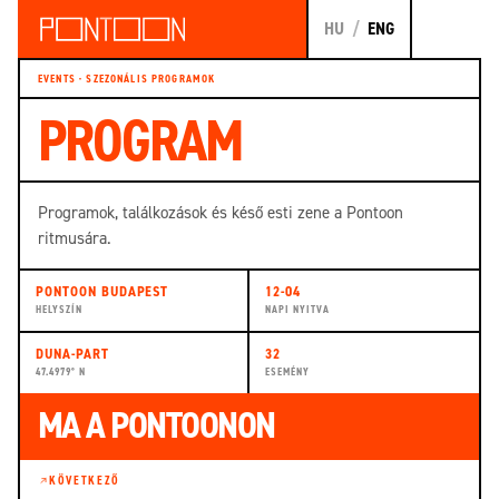
HU
/
ENG
EVENTS · SZEZONÁLIS PROGRAMOK
PROGRAM
Programok, találkozások és késő esti zene a Pontoon
ritmusára.
PONTOON BUDAPEST
12-04
HELYSZÍN
NAPI NYITVA
DUNA-PART
32
47.4979° N
ESEMÉNY
MA A PONTOONON
KÖVETKEZŐ