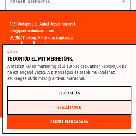
KORÁBBI ESEMÉNYEK
Email
cím
1051 Budapest, Id. Antall József rakpart 1.
info@pontoonbudapest.com
© 2026 Pontoon. Minden jog fenntartva.
SÜTIK
ÉRTESÜLJ A FRISS PROGRAMOKRÓL
TE DÖNTÖD EL, MIT MÉRHETÜNK.
A statisztikai és marketing célú sütiket csak akkor kapcsoljuk be,
ha ezt engedélyezed. A biztonságos és stabil működéshez
szükséges sütik mindig aktívak maradnak.
FELIRATKOZÁS
Kijelentem, hogy megismertem az
Adatkezelési tájékoztató
ELUTASÍTÁS
tartalmát, és hozzájárulok ahhoz, hogy a Pontoon számomra
hírlevelet és programajánló emailt küldjön.
BEÁLLÍTÁSOK
Cookie beállítások
Adatkezelési tájékoztató
ÁSZF
ÖSSZES ELFOGADÁSA