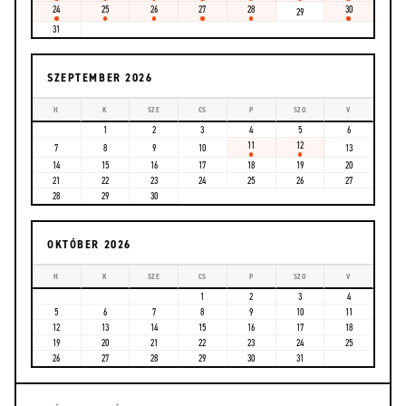
24
25
26
27
28
30
29
31
SZEPTEMBER 2026
H
K
SZE
CS
P
SZO
V
1
2
3
4
5
6
11
12
7
8
9
10
13
14
15
16
17
18
19
20
21
22
23
24
25
26
27
28
29
30
OKTÓBER 2026
H
K
SZE
CS
P
SZO
V
1
2
3
4
5
6
7
8
9
10
11
12
13
14
15
16
17
18
19
20
21
22
23
24
25
26
27
28
29
30
31