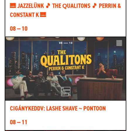
🎹 JAZZELÜNK 🎵 THE QUALITONS 🎵 PERRIN &
CONSTANT K 🎹
08 — 10
CIGÁNYKEDDV: LASHE SHAVE ~ PONTOON
08 — 11